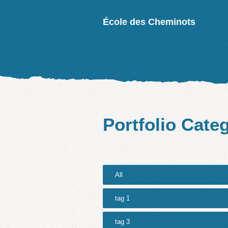
École des Cheminots
Portfolio Cate
All
tag 1
tag 3